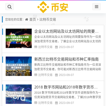
首页
比特币交易
您现在的位置：
企业以太坊网站及以太坊网址的简要指导
企业以太坊网站及以太坊网址的简要指导作为一位资
深加密货币交易者，了解企业以太坊网站及以太坊的
网址是非常重要的，下面将为您提供一份简要的指
比特币交易
2023-09-07
导。企业以太坊网站企业以太坊网站是一个专门为企
业和组织提供以太坊区块链服务的平台。通过这个网
新西兰比特币交易网站和币种汇率指南
站，您可以创建和管理自己的企业以太坊账户，发布
智能合约，进行去中心化应用...
新西兰比特币交易网站和币种汇率指南作为一位资深
加密货币交易者，你可能对新西兰比特币交易网站和
新西兰币种汇率感兴趣。在本文中，我们将为您提供
比特币交易
2023-09-07
关于新西兰比特币交易网站和币种汇率的详细说明和
指导。新西兰比特币交易网站首先，让我们介绍一些
2018 数字币网站和2018年数字货币说明指导
新西兰比特币交易网站。这些网站是专门用于购买和
出售比特币的平台。在新西...
2018 数字币网站和2018年数字货币说明指导作为一
位资深加密货币交易网站交易者，了解2018年数字货
币市场的重要性不言而喻。本文将对2018 数字币网
比特币交易
2023-09-07