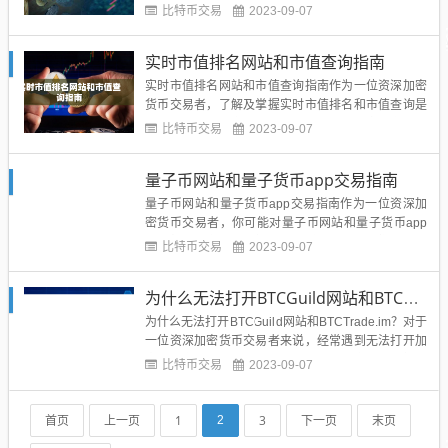
被法律允许的行为。以下是一些关键原因：1. 版权侵
比特币交易
2023-09-07
犯：抄袭虚拟货币网站和交易平台涉及非法复制、使
用或修改他人独特的设计、标志和功能。这样的行为
实时市值排名网站和市值查询指南
可能侵犯他人的知识产权，包括版权、商标权和专利
权。2. 诈骗和虚假...
实时市值排名网站和市值查询指南作为一位资深加密
货币交易者，了解及掌握实时市值排名和市值查询是
非常重要的。本文将为您介绍几个常用的实时市值排
比特币交易
2023-09-07
名网站，并提供市值查询的指导。实时市值排名网站
以下是几个常用的实时市值排名网站：1. CoinMarket
量子币网站和量子货币app交易指南
Cap：https://coinmarketcap.co...
量子币网站和量子货币app交易指南作为一位资深加
密货币交易者，你可能对量子币网站和量子货币app
感兴趣。本文将为您提供一份详细的说明和指导，以
比特币交易
2023-09-07
帮助您更好地了解和使用这些平台。量子币网站量子
币网站是一个专注于量子货币交易的在线交易平台。
为什么无法打开BTCGuild网站和BTCTrade.im？
您可以在该网站上进行购买、出售和交换各种量子货
币。以下是使用量子币...
为什么无法打开BTCGuild网站和BTCTrade.im？对于
一位资深加密货币交易者来说，经常遇到无法打开加
密货币交易网站的情况是很普遍的。本文将为您提供
比特币交易
2023-09-07
解决BTCGuild网站和BTCTrade.im无法打开的指导。
BTCGuild网站打不开如果您发现BTCGuild网站无法
打开，可能是由以下几...
首页
上一页
1
3
下一页
末页
2