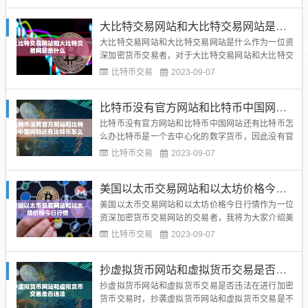
站和2018年数字货币进行详细说明和指导，帮助您更
好地了解这个领域。2018 数字币网站2018年数字币
大比特交易网站和大比特交易网站是什么
网站是指在这一年内运营并提供加密货币交易服...
大比特交易网站和大比特交易网站是什么作为一位资
深加密货币交易者，对于大比特交易网站和大比特交
易网站的了解是非常重要的。这两个网站都是著名的
比特币交易
2023-09-07
加密货币交易网站，提供安全、可靠的交易平台，让
用户可以方便地进行加密货币的交易。大比特交易网
比特币没有官方网站和比特币中国网站还有比特币怎么办
站大比特交易网站是国内领先的加密货币交易平台之
一，成立于2013年。它...
比特币没有官方网站和比特币中国网站还有比特币怎
么办比特币是一个去中心化的数字货币，因此没有官
方网站。虽然过去有一家名为“比特币中国”的交易所
比特币交易
2023-09-07
在中国运营，但目前已关闭。作为一位资深加密货币
交易者，您可以通过以下方式获取比特币：1. 认识比
美国以太币交易网站和以太坊价格今日行情
特币的官方网站尽管没有官方网站，但比特币有一个
官方论坛（bitc...
美国以太币交易网站和以太坊价格今日行情作为一位
资深加密货币交易网站的交易者，我将为大家介绍美
国以太币交易网站和美国以太坊价格今日行情的K线
比特币交易
2023-09-07
图。首先，让我们来看一下美国以太币交易网站的行
情。目前，美国以太币交易网站的交易活跃度较高，
抄虚拟货币网站和虚拟货币交易是否违法
成交量较大。我们可以通过观察K线图来了解价格的
波动情况。根据今日行情K...
抄虚拟货币网站和虚拟货币交易是否违法在进行加密
货币交易时，抄袭虚拟货币网站和虚拟货币交易是不