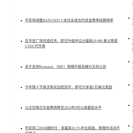
币安将调整BANUSDT U本位永续合约资金费率结算频率
在币安广场完成任务，即可升级并瓜分最高10,000 美元等值
USDC代币券
关于支持Rootstock （RIF）网络升级及硬分叉的公告
今年情人节首次购买加密货币，即可分享逾5万美元奖励
以太坊每日交易费用降至2024年9月以来最低水平
币安周三BNB理财日：享最高10.5%年化奖励，新限时活动不