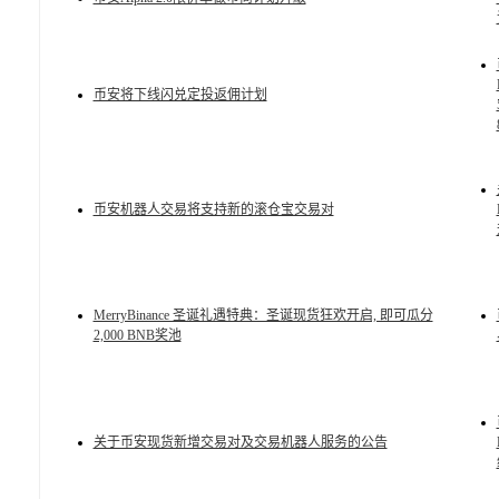
币安将下线闪兑定投返佣计划
币安机器人交易将支持新的滚仓宝交易对
MerryBinance 圣诞礼遇特典：圣诞现货狂欢开启, 即可瓜分
2,000 BNB奖池
关于币安现货新增交易对及交易机器人服务的公告