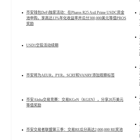
币安钱包DeFi独家活动：在Pharos R25 Axil Prime USDC资金
池申购，享高达13%年化收益率并瓜分300,000美元等值PROS
奖励
USD1空投活动续期
币安将为AEUR，PYR，SCRT和VANRY添加观察标签
币安Alpha交易竞赛：交易KGeN（KGEN），分享20万美元
等值奖励
币安交易者联盟第三季：交易RE瓜分高达2,000,000 RE奖池