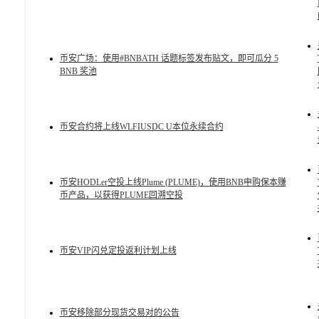
币安广场：使用#BNBATH 话题标签发布贴文，即可瓜分 5
BNB 奖池
币安合约将上线WLFIUSDC U本位永续合约
币安HODLer空投上线Plume (PLUME)，使用BNB申购保本赚
币产品，以获得PLUME回溯空投
币安VIP闪兑定投返利计划上线
币安移除部分现货交易对的公告