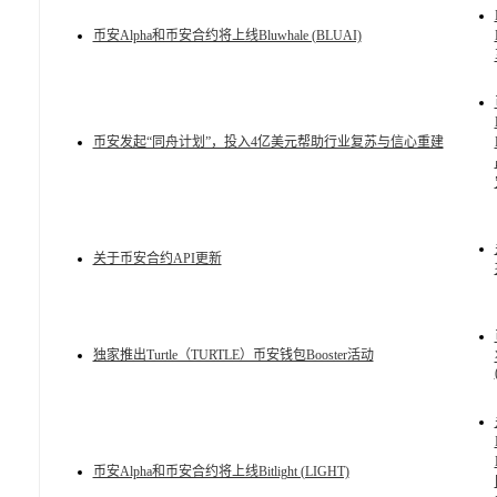
币安Alpha和币安合约将上线Bluwhale (BLUAI)
币安发起“同舟计划”，投入4亿美元帮助行业复苏与信心重建
关于币安合约API更新
独家推出Turtle（TURTLE）币安钱包Booster活动
币安Alpha和币安合约将上线Bitlight (LIGHT)