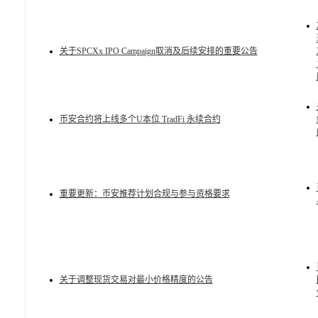
关于SPCXx IPO Campaign取消及后续安排的重要公告
币安合约将上线多个U本位 TradFi 永续合约
重要更新：币安推荐计划合规与参与资格要求
关于调整现货交易对最小价格精度的公告