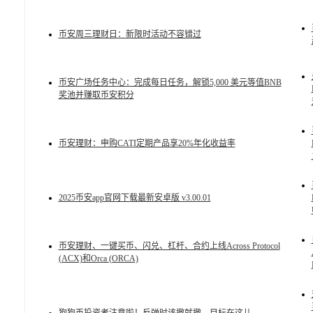
币安周三理财日：新限时活动不容错过
币安广场任务中心：完成每日任务，解锁5,000 美元等值BNB
奖池并赚取币安积分
币安理财：申购CATI定期产品享20%年化收益率
2025币安app官网下载最新安卓版 v3.00.01
币安理财、一键买币、闪兑、杠杆、合约上线Across Protocol
(ACX)和Orca (ORCA)