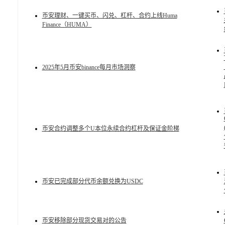
币安理财、一键买币、闪兑、杠杆、合约上线Huma
Finance（HUMA）
2025年5月币安binance每月市场洞察
币安合约调整多个U本位永续合约杠杆及保证金阶梯
币安已完成部分代币余额兑换为USDC
币安移除部分现货交易对的公告