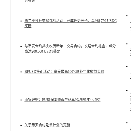
容错过
第二季杠杆交易挑战活动：完成任务关卡，瓜分8,750 USDC
奖励
与币安合约共庆农历新年：交易合约，发送合约礼盒，瓜分
高达200,000 USDT奖励
BFUSD特别活动：享受最高100%额外年化收益奖励
币安理财：EURI保本赚币产品享9%阶梯年化收益
关于币安合约吃单计划的更新