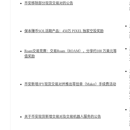
币安移除部分现货交易对的公告
保本赚币SOL活期产品：450万 PIXEL 独家空投奖励
Roam交易竞赛：交易Roam（ROAM），分享约100 万美元等
值奖励
币安新增JPY现货交易对并推出零挂单（Maker）手续费活动
关于币安现货新增交易对及交易机器人服务的公告