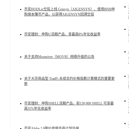
币安HODLer空投上线 Gensyn（AIGENSYN），使用BNB申
购保本赚币产品，以获得AIGENSYN回溯空投
币安理财：申购U活期产品，享最高8%年化收益率
关于支持Moonriver（MOVR）网络升级的公告
关于大宗商品型 TradFi 永续合约价格指数计算模式的重要更
新
币安理财：申购SHELL活期产品，前150,000 SHELL 可享最
高35%年化收益率
币安Alpha 2.0限价单做市商计划升級