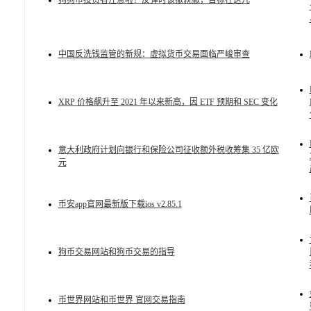
狗狗币投资者注意啦！反弹时该撤就撤，目标在这儿
中国反洗钱监管的新规：虚拟货币交易面临严峻审查
XRP 价格飙升至 2021 年以来新高，因 ETF 预期和 SEC 变化
意大利政府计划向银行和保险公司征收额外税收筹集 35 亿欧
元
币安app官网最新版下载ios v2.85.1
狗币交易网站和狗币交易的指导
币世界网站和币世界 官网交易指南