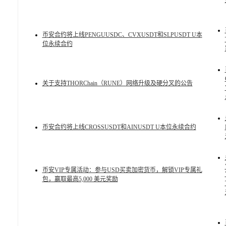
币安合约将上线PENGUUSDC、CVXUSDT和SLPUSDT U本
位永续合约
关于支持THORChain（RUNE）网络升级及硬分叉的公告
币安合约将上线CROSSUSDT和AINUSDT U本位永续合约
币安VIP专属活动：参与USD买卖加密货币，解锁VIP专属礼
包，赢取最高5,000 美元奖励