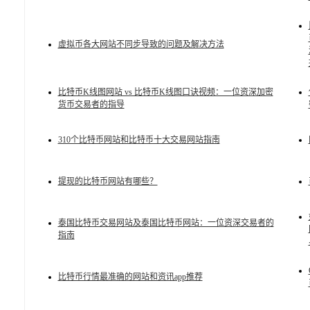
虚拟币各大网站不同步导致的问题及解决方法
比特币K线图网站 vs 比特币K线图口诀视频：一位资深加密
货币交易者的指导
310个比特币网站和比特币十大交易网站指南
提现的比特币网站有哪些？
泰国比特币交易网站及泰国比特币网站：一位资深交易者的
指南
比特币行情最准确的网站和资讯app推荐