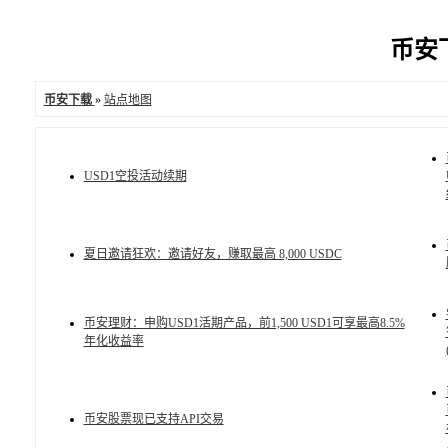
币安下载
币安下载
»
站点地图
USD1空投活动续期
夏日邀请狂欢：邀请好友，赚取最高 8,000 USDC
币安理财：申购USD1活期产品，前1,500 USD1可享最高8.5%
年化收益率
币安股票现已支持API交易