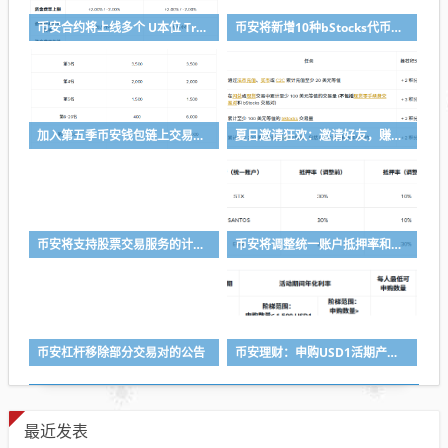
币安合约将上线多个 U本位 TradFi 永续合约
币安将新增10种bStocks代币化证券作为抵押资产
加入第五季币安钱包链上交易体验赛，瓜分50,000 美元等值奖励
夏日邀请狂欢：邀请好友，赚取最高 8,000 USDC
币安将支持股票交易服务的计划升级
币安将调整统一账户抵押率和U本位永续合约杠杆及保证金阶梯
币安杠杆移除部分交易对的公告
币安理财：申购USD1活期产品，前1,500 USD1可享最高8.5%年化收益率
最近发表