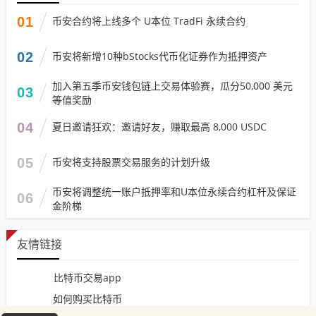
01
币安合约将上线多个 U本位 TradFi 永续合约
02
币安将新增10种bStocks代币化证券作为抵押资产
加入第五季币安钱包链上交易体验赛，瓜分50,000 美元
03
等值奖励
04
夏日邀请狂欢：邀请好友，赚取最高 8,000 USDC
05
币安将支持股票交易服务的计划升级
币安将调整统一账户抵押率和U本位永续合约杠杆及保证
06
金阶梯
友情链接
比特币交易app
如何购买比特币