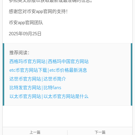
参照英文原版以获取最新或最准确的信息。
感谢您对币安app官网的支持！
币安app官网团队
2025年09月25日
推荐阅读：
西格玛币官方网站|西格玛中国官方网站
etc币官方网站下载|etc币价格最新消息
达世币官方网站|达世币简介
比特发官方网站|比特fans
以太币官方网站|以太币官方网站是什么
上一篇
下一篇