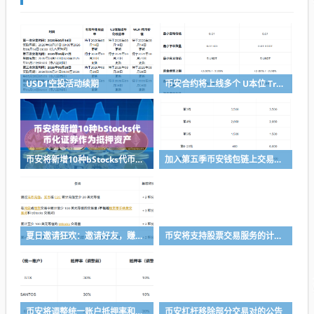
USD1空投活动续期
币安合约将上线多个 U本位 TradFi 永续合约
币安将新增10种bStocks代币化证券作为抵押资产
加入第五季币安钱包链上交易体验赛，瓜分50,000 美元等值奖励
夏日邀请狂欢：邀请好友，赚取最高 8,000 USDC
币安将支持股票交易服务的计划升级
币安将调整统一账户抵押率和U本位永续合约杠杆及保证金阶梯
币安杠杆移除部分交易对的公告