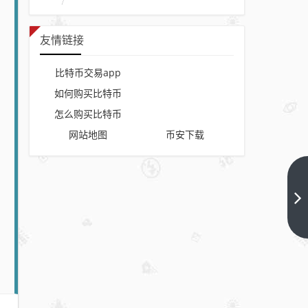
友情链接
比特币交易app
如何购买比特币
怎么购买比特币
网站地图
币安下载
【币
安官
网活
下一
篇
动】
加入
币安
钱包
链上