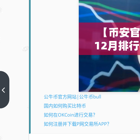
【币
安官
公牛币官方网站|公牛币bull
网公
上一
国内如何购买比特币
篇
告】
如何在OKCoin进行交易？
币安
杠杆
如何注册并下载P网交易所APP？
移除
部分