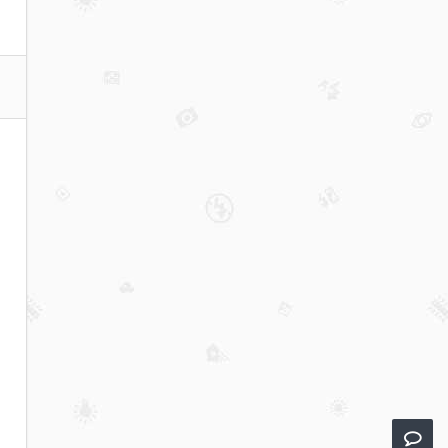
交易
体验
赛，
瓜分
100
BNB
奖励