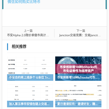
微信如何购买比特币
上一篇
下一篇
币安Alpha 2.0限价单做市商计划升級
Janction交易竞赛：交易Janction（JCT），分享10万美元等值奖励
相关推荐
币安合约将上线多个 U本位 TradFi 永续合约
币安将新增10种bStocks代币化证券作为抵押资产
加入第五季币安钱包链上交易体验赛，瓜分50,000 美元等值奖励
夏日邀请狂欢：邀请好友，赚取最高 8,000 USDC