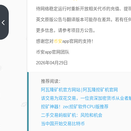
待网络稳定运行时重新开放相关代币的充值、提
关于支持
英文原版公告与翻译版本可能存在差异。若有任
Ronin（RONIN）
更多信息，请参考项目方公告。
网络迁移的公告
上一篇
币安
感谢您对
app官网的支持！
币安app官网团队
2026年04月29日
推荐阅读：
阿瓦隆矿机官方网站|阿瓦隆挖矿机官网
该交易为双花交易，一位资深加密货币从业者
挖矿神器！zec挖矿软件CPU版推荐
二手交易蚂蚁矿机：风险和机会
当中国开始交易比特币