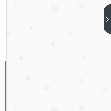
披萨
节特
别活
下一
篇
动：
拼团
购买
BTC，
瓜分
100
万
USDC
奖池