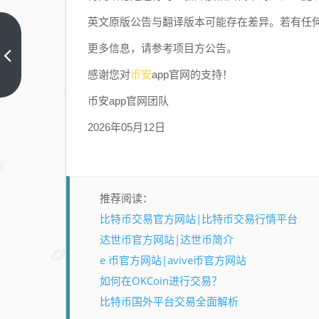
英文原版公告与翻译版本可能存在差异。若有任
关
更多信息，请参考项目方公告。
于
币安
感谢您对
app官网的支持！
币
上
一
安
币安app官网团队
篇
现
2026年05月12日
货
新
增
交
推荐阅读：
易
比特币交易官方网站|比特币交易行情平台
对
达世币官方网站|达世币简介
及
e 币官方网站|avive币官方网站
交
易
如何在OKCoin进行交易？
机
比特币国外平台交易全面解析
器