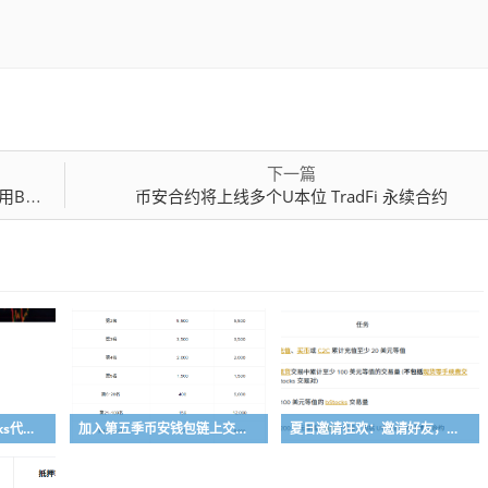
下一篇
回溯空投
币安合约将上线多个U本位 TradFi 永续合约
币安将新增10种bStocks代币化证券作为抵押资产
加入第五季币安钱包链上交易体验赛，瓜分50,000 美元等值奖励
夏日邀请狂欢：邀请好友，赚取最高 8,000 USDC