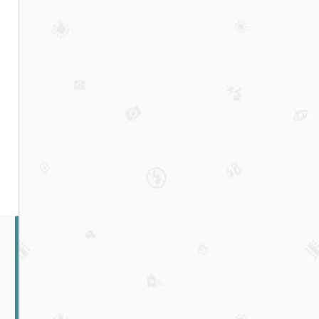
TradFi
永续
合约