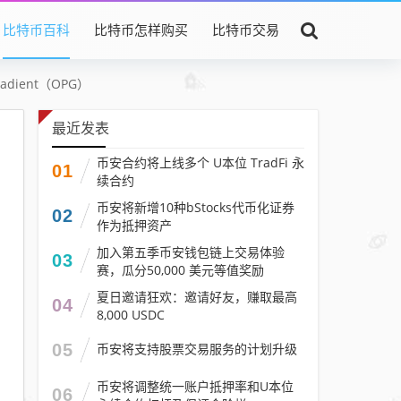
比特币百科
比特币怎样购买
比特币交易
dient（OPG）
最近发表
币安合约将上线多个 U本位 TradFi 永
01
续合约
币安将新增10种bStocks代币化证券
02
作为抵押资产
加入第五季币安钱包链上交易体验
03
赛，瓜分50,000 美元等值奖励
夏日邀请狂欢：邀请好友，赚取最高
04
8,000 USDC
05
币安将支持股票交易服务的计划升级
币安将调整统一账户抵押率和U本位
06