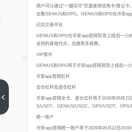
用户可以通过“一键买币”页面使用信用卡/借记卡、Goo
出售GENIUS和OPG。GENIUS和OPG在币
闪兑交易平台
GENIUS和OPG在币安app官网现货上线后一小
支持的其他代币，兑换免手续费。
VIP借币
GENIUS和OPG将于币安app官网现货上线后一
币安app官网杠杆
全仓杠杆及逐仓杠杆
币安HODLer空投上线
Gensyn（AIGENSYN），
币安app官网全仓、逐仓杠杆将于2026年05月22
使用BNB申购保本赚币产
上一篇
S/USDT、GENIUS/USDC、OPG/USDT、
品，以获得AIGENSYN回
统一账户
溯空投
币安app官网统一账户将于2026年05月22日20: