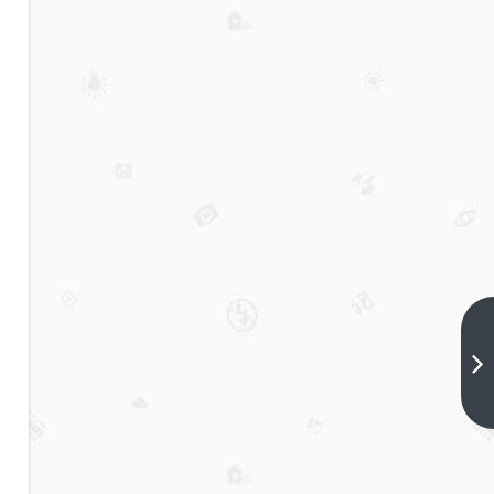
币安
合约
将上
下一篇
线多
个U本
位