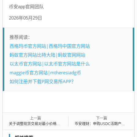
币安app官网团队
2026年05月29日
推荐阅读：
西格玛币官方网站|西格玛中国官方网站
蚂蚁官方网站比特大陆|蚂蚁官网网站
以太币官方网站|以太币官方网站是什么
maggie币官方网站|mtheresiadg币
如何注册并下载P网交易所APP？
上一篇
下一篇
关于调整现货交易对最小价格精度的公告
币安理财：申购USDC活期产品，享最高7%年化收益率