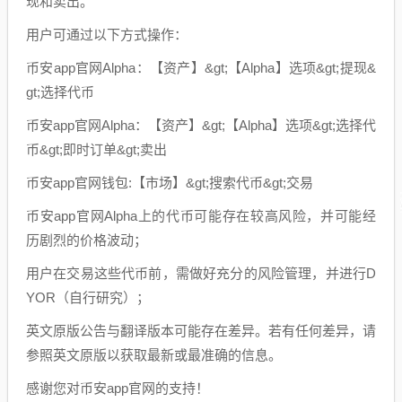
现和卖出。
用户可通过以下方式操作：
币安app官网Alpha：【资产】&gt;【Alpha】选项&gt;提现&
gt;选择代币
币安app官网Alpha：【资产】&gt;【Alpha】选项&gt;选择代
币&gt;即时订单&gt;卖出
币安app官网钱包:【市场】&gt;搜索代币&gt;交易
币安app官网Alpha上的代币可能存在较高风险，并可能经
历剧烈的价格波动；
用户在交易这些代币前，需做好充分的风险管理，并进行D
YOR（自行研究）；
英文原版公告与翻译版本可能存在差异。若有任何差异，请
参照英文原版以获取最新或最准确的信息。
感谢您对币安app官网的支持！