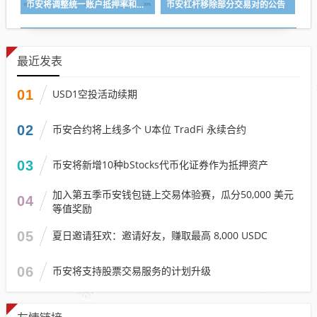
币安将调整统一账户抵押率和U本位永续合约杠杆及保证金阶梯
币安杠杆移除部分交易对的公告
最近发表
01
USD1空投活动续期
02
币安合约将上线多个 U本位 TradFi 永续合约
03
币安将新增10种bStocks代币化证券作为抵押资产
加入第五季币安钱包链上交易体验赛，瓜分50,000 美元
04
等值奖励
05
夏日邀请狂欢：邀请好友，赚取最高 8,000 USDC
06
币安将支持股票交易服务的计划升级