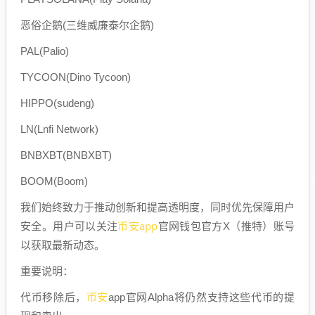
恶俗企鹅(三维威廉泰尔企鹅)
PAL(Palio)
TYCOON(Dino Tycoon)
HIPPO(sudeng)
LN(Lnfi Network)
BNBXBT(BNBXBT)
BOOM(Boom)
我们始终致力于推动创新和提高透明度，同时优先保障用户
币安app
安全。用户可以关注
官网钱包官方X（推特）账号
以获取最新动态。
重要说明：
币安
代币移除后，
app官网Alpha将仍然支持这些代币的提