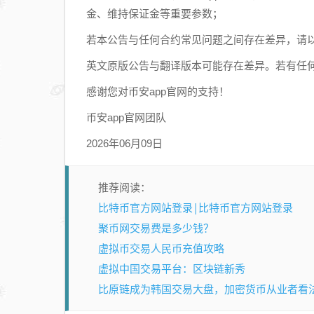
本
金、维持保证金等重要参数；
位
若本公告与任何合约常见问题之间存在差异，请
永
续
英文原版公告与翻译版本可能存在差异。若有任
合
感谢您对币安app官网的支持！
约
最
币安app官网团队
小
2026年06月09日
价
格
精
推荐阅读：
度
比特币官方网站登录|比特币官方网站登录
的
聚币网交易费是多少钱？
公
虚拟币交易人民币充值攻略
告
虚拟中国交易平台：区块链新秀
比原链成为韩国交易大盘，加密货币从业者看