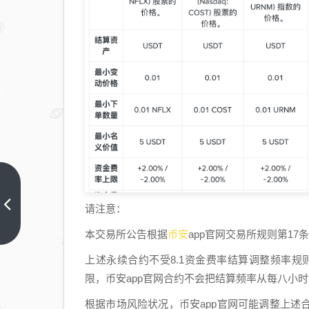
关
于
请注意：
调
上
币安
本交易所公告根据
app官网交易所规则第17
一
整
篇
多
上述永续合约不受8.1资金费率结算调整频率
个
限，币安app官网合约不会把结算频率从每八小
U
根据市场风险状况，币安app官网可能调整上