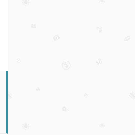
永续
合约