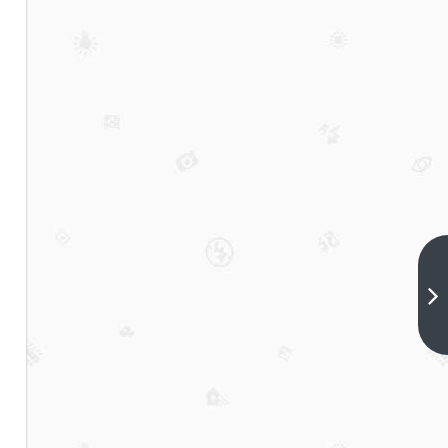
币安
合约
将上
下一篇
线多
个U本
位
TradFi