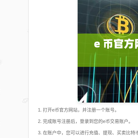
1. 打开e币官方网站，并注册一个账号。
2. 完成账号注册后，登录到您的e币交易账户。
3. 在账户中，您可以进行充值、提现、买卖比特