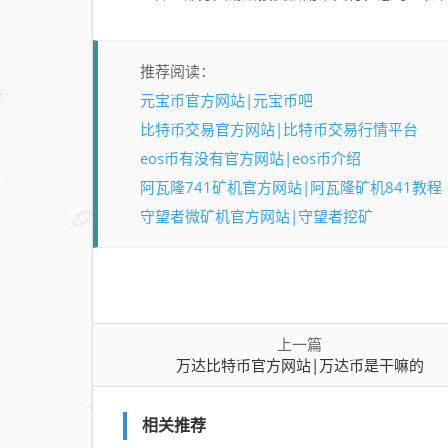
推荐阅读：
元宝币官方网站|元宝币吧
比特币交易官方网站|比特币交易行情平台
eos币有没有官方网站|eos币介绍
阿瓦隆741矿机官方网站|阿瓦隆矿机841教程
守望者微矿机官方网站|守望者挖矿
上一篇
万达比特币官方网站|万达币是干嘛的
相关推荐