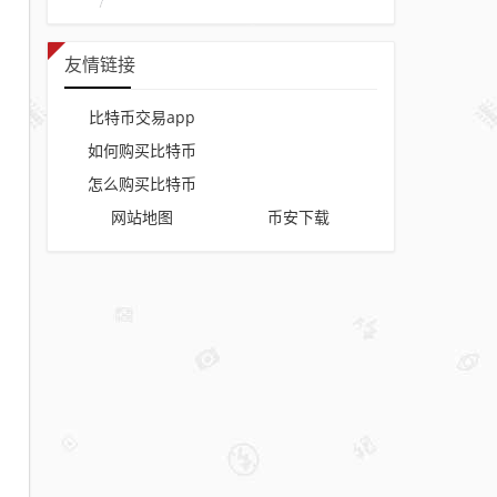
友情链接
比特币交易app
如何购买比特币
怎么购买比特币
网站地图
币安下载