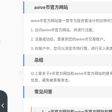
avive币官方网站
avive币官方网站是一款专为投资者设计的比特
1. 访问avive币官方网站，并进行注册。
2. 注册成功后，登录到您的avive币交易账户。
3. 在账户中，您可以浏览市场行情，进行买入和
总结
以上是关于e币官方网站和avive币官方网站
信息，避免被黑客攻击。
常见问答
万
达
1、e币官方网站和avive币官方网站有