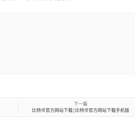
下一篇
比特币官方网站下载|比特币官方网站下载手机版