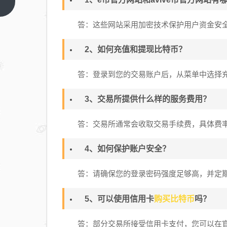
比
上
一
特
篇
答：这些网站采用加密技术保护用户资金安
币
官
2、如何充值和提现比特币？
方
网
答：登录到您的交易账户后，从菜单中选择
站|
万
3、交易所提供什么样的服务费用？
达
币
答：交易所通常会收取交易手续费，具体费
是
干
4、如何保护账户安全？
嘛
的
答：请确保您的登录密码强度足够高，并定
购买比特币
5、可以使用信用卡
吗？
答：部分交易所接受信用卡支付，您可以在