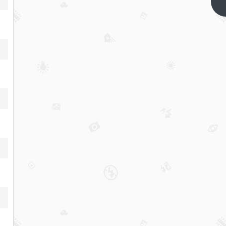
币
下
一
官
篇
方
网
站
下
载|
比
特
币
官
方
网
站
下
载
手
机