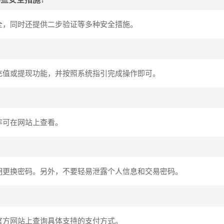
全，同时还提供二步验证等多种安全措施。
充值或提现功能，并按照系统指引完成操作即可。
率可在网站上查看。
期更换密码。另外，不要轻易泄露个人信息和交易密码。
官方网站上查询具体支持的支付方式。