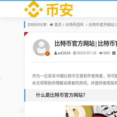
首页
比特币百科
比特币官方网站
您现在的位置：
比特币官方网站|比特币
ad2024
2023-07-19
589
作为一位资深币圈比特币交易软件使用者，你可
本文将帮助你理解这两者的异同，并提供使用指
什么是比特币官方网站？