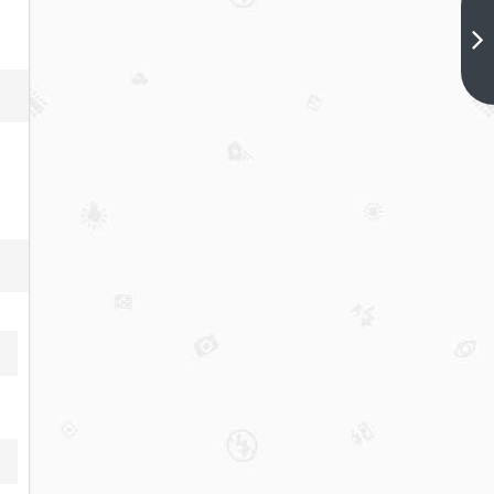
比
汇
币
下
一
官
篇
方
网
站|
比
犄
币
行
情