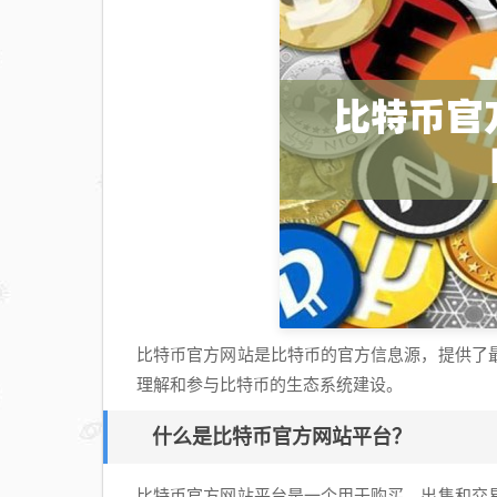
比特币官方网站是比特币的官方信息源，提供了
理解和参与比特币的生态系统建设。
什么是比特币官方网站平台？
比特币官方网站平台是一个用于购买、出售和交