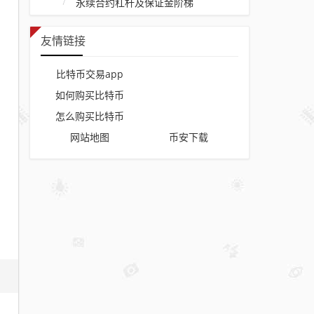
永续合约杠杆及保证金阶梯
友情链接
比特币交易app
如何购买比特币
怎么购买比特币
网站地图
币安下载