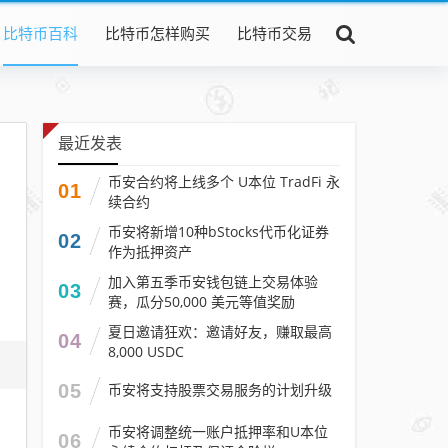
比特币百科
比特币怎样购买
比特币交易
最近发表
币安合约将上线多个 U本位 TradFi 永
01
续合约
币安将新增10种bStocks代币化证券
02
作为抵押资产
加入第五季币安钱包链上交易体验
03
赛，瓜分50,000 美元等值奖励
夏日邀请狂欢：邀请好友，赚取最高
04
8,000 USDC
05
币安将支持股票交易服务的计划升级
币安将调整统一账户抵押率和U本位
06