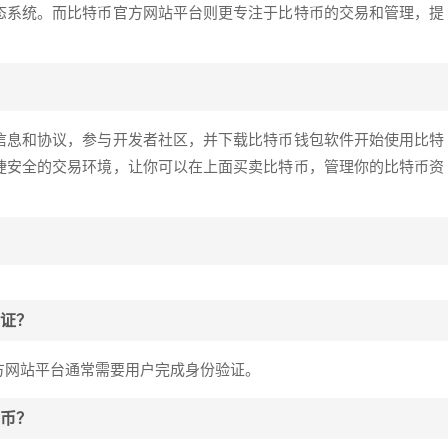
态系统。而比特币官方网站平台则更专注于比特币的交易和管理，提
信息和协议，参与开发者社区，并下载比特币钱包软件开始使用比特
捷安全的交易环境，让你可以在上面买卖比特币，管理你的比特币资
验证？
方网站平台通常需要用户完成身份验证。
货币？