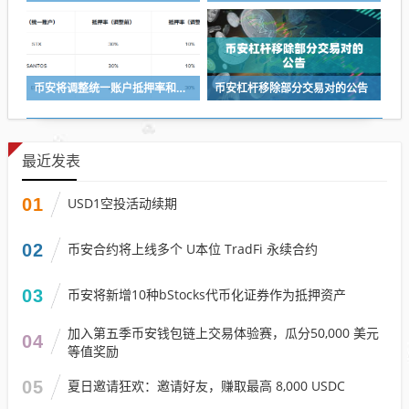
币安将调整统一账户抵押率和U本位永续合约杠杆及保证金阶梯
币安杠杆移除部分交易对的公告
最近发表
01
USD1空投活动续期
02
币安合约将上线多个 U本位 TradFi 永续合约
03
币安将新增10种bStocks代币化证券作为抵押资产
加入第五季币安钱包链上交易体验赛，瓜分50,000 美元
04
等值奖励
05
夏日邀请狂欢：邀请好友，赚取最高 8,000 USDC