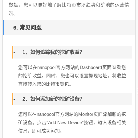
数据，您可以更好地了解比特币市场趋势和矿池的运营情
况。
6. 常见问题
1、如何追踪我的挖矿收益？
您可以在nanopool官方网站的Dashboard页面查看您
的挖矿收益。同时，您也可以设置提现地址，将收益
直接转入您的比特币钱包。
2、如何添加新的挖矿设备？
您可以在nanopool官方网站的Monitor页面添加新的挖
矿设备。点击"Add New Device"按钮，输入设备相关
信息，即可成功添加。