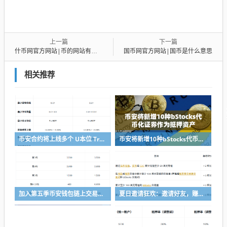
上一篇
下一篇
什币网官方网站|币的网站有哪些
国币网官方网站|国币是什么意思
相关推荐
币安合约将上线多个 U本位 TradFi 永续合约
币安将新增10种bStocks代币化证券作为抵押资产
加入第五季币安钱包链上交易体验赛，瓜分50,000 美元等值奖励
夏日邀请狂欢：邀请好友，赚取最高 8,000 USDC