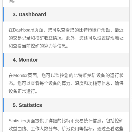
面。
3. Dashboard
在Dashboard页面，您可以查看您的比特币账户余额、最近
的交易记录和挖矿收益情况。此外，您还可以设置提现地址
和查看当前挖矿的算力等信息。
4. Monitor
在Monitor页面，您可以监控您的比特币挖矿设备的运行状
态。您可以查看每个设备的算力、温度和功耗等信息，确保
设备正常运行。
5. Statistics
Statistics页面提供了详细的比特币交易统计信息，包括挖矿
收益曲线、工作人数分布、矿池费用等指标。通过查看这些