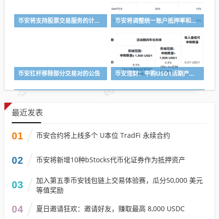
币安将支持股票交易服务的计划升级
币安将调整统一账户抵押率和U本位永续合约杠杆及保证金阶梯
币安杠杆移除部分交易对的公告
币安理财：申购USD1活期产品，前1,500 USD1可享最高8.5%年化收益率
最近发表
01
币安合约将上线多个 U本位 TradFi 永续合约
02
币安将新增10种bStocks代币化证券作为抵押资产
加入第五季币安钱包链上交易体验赛，瓜分50,000 美元
03
等值奖励
04
夏日邀请狂欢：邀请好友，赚取最高 8,000 USDC