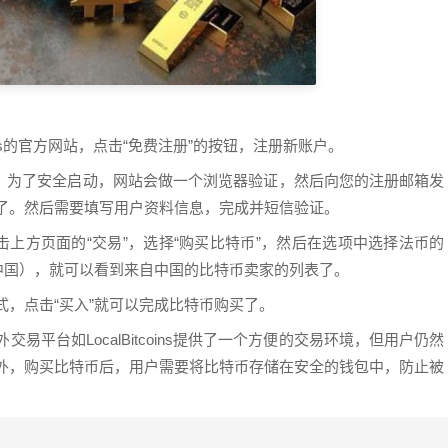
Bitcoins的官方网站，点击“免费注册”的按钮，注册新账户。
ins时，为了安全启动，网站会做一个浏览器验证，然后向您的注册邮箱发
了。然后需要填写用户资料信息，完成并短信验证。
ns，点击上方页面的“交易”，选择“购买比特币”，然后在选项中选择法币的
a（中国），就可以看到来自中国的比特币卖家的列表了。
，点击“买入”就可以完成比特币购买了。
平台如LocalBitcoins提供了一个方便的交易环境，但用户仍然
外，购买比特币后，用户需要将比特币存储在安全的钱包中，防止被