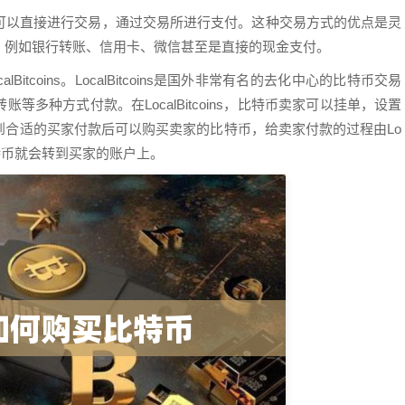
可以直接进行交易，通过交易所进行支付。这种交易方式的优点是灵
，例如银行转账、信用卡、微信甚至是直接的现金支付。
tcoins。LocalBitcoins是国外非常有名的去化中心的比特币交易
多种方式付款。在LocalBitcoins，比特币卖家可以挂单，设置
到合适的买家付款后可以购买卖家的比特币，给卖家付款的过程由Lo
的比特币就会转到买家的账户上。