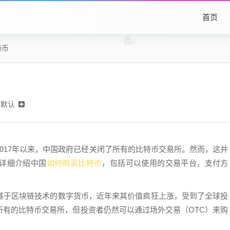
首页
特币
默认
017年以来，中国政府已经关闭了所有的比特币交易所。然而，这并
如何购买比特币
详细介绍中国
，包括可以使用的交易平台，支付方
基于区块链技术的数字货币，近年来其价值疯狂上涨，受到了全球投
所有的比特币交易所，但投资者仍然可以通过场外交易（OTC）来购