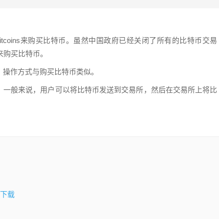
itcoins来购买比特币。虽然中国政府已经关闭了所有的比特币交易
来购买比特币。
t，操作方式与购买比特币类似。
。一般来说，用户可以将比特币发送到交易所，然后在交易所上将比
站下载