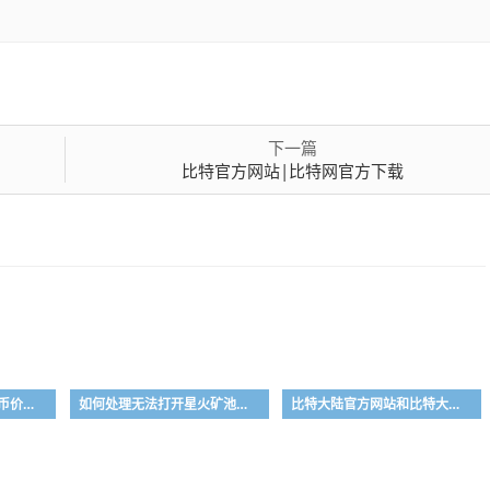
下一篇
比特官方网站|比特网官方下载
资深交易者指南：比特币价格和交易的优秀平台
如何处理无法打开星火矿池网站的问题
比特大陆官方网站和比特大陆官方网站中文的特点对比