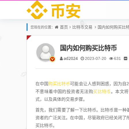
首页
比特币交易
国内如何购买比
您现在的位置：
国内如何购买比特币
ad2024
2023-07-20
631
购买比特币
在中国
可能会让人感到困惑，因为自2
买比特币
不意味着中国的投资者无法购
。本文将
式，以及具体的交易步骤。
首先，我们需要了解一下比特币。比特币是一种
资者的广泛关注。在中国，尽管政府已经关闭了
买比特币。