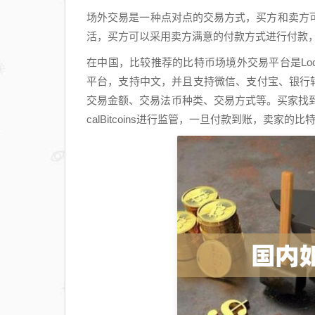
场外交易是一种点对点的交易方式，买方和卖方
活，买方可以采用卖方满意的付款方式进行付款
在中国，比较推荐的比特币场境外交易平台是LocalBi
平台，支持中文，并且支持微信、支付宝、银行转账等
交易金额、交易法币种类、交易方式等。买家找
calBitcoins进行监管，一旦付款到账，卖家