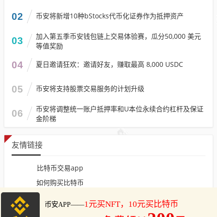
02
币安将新增10种bStocks代币化证券作为抵押资产
加入第五季币安钱包链上交易体验赛，瓜分50,000 美元
03
等值奖励
04
夏日邀请狂欢：邀请好友，赚取最高 8,000 USDC
05
币安将支持股票交易服务的计划升级
币安将调整统一账户抵押率和U本位永续合约杠杆及保证
06
金阶梯
友情链接
比特币交易app
如何购买比特币
怎么购买比特币
网站地图
币安下载