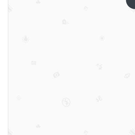
SOL
下一
篇
活期
产
品：
450
万
PIXEL
独家
空投
奖励