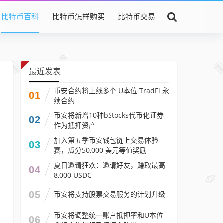
比特币百科
比特币怎样购买
比特币交易
最近发表
币安合约将上线多个 U本位 TradFi 永
01
续合约
币安将新增10种bStocks代币化证券
02
作为抵押资产
加入第五季币安钱包链上交易体验
03
赛，瓜分50,000 美元等值奖励
夏日邀请狂欢：邀请好友，赚取最高
04
8,000 USDC
05
币安将支持股票交易服务的计划升级
币安将调整统一账户抵押率和U本位
06