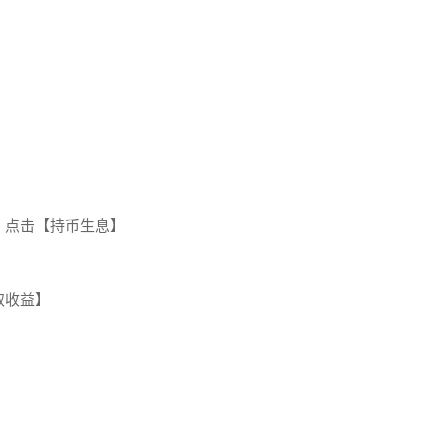
；
，点击【持币生息】
取收益】