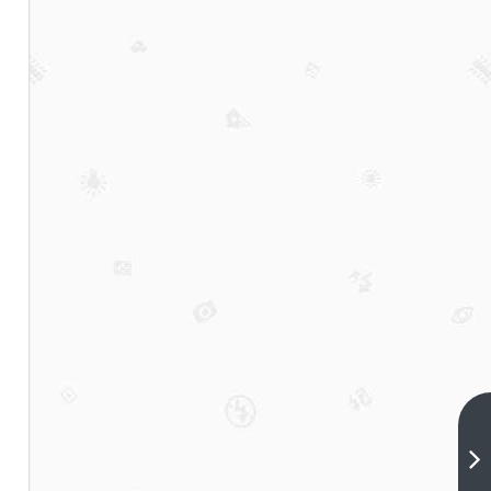
保本
赚币