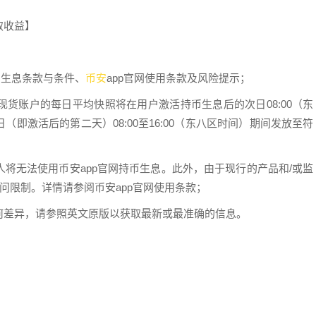
取收益】
币安
币生息条款与条件、
app官网使用条款及风险提示；
货账户的每日平均快照将在用户激活持币生息后的次日08:00（东
即激活后的第二天）08:00至16:00（东八区时间）期间发放至符
将无法使用币安app官网持币生息。此外，由于现行的产品和/或监
问限制。详情请参阅币安app官网使用条款；
何差异，请参照英文原版以获取最新或最准确的信息。