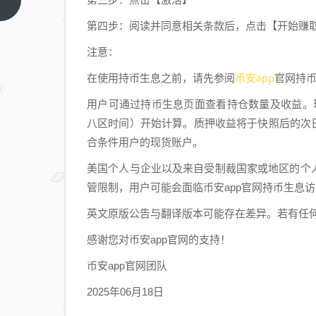
网络升级及硬
上一篇
分叉的公告
第四步：阅读并同意相关条款后，点击【开始赚
注意：
币安app
在使用持币生息之前，请先参阅
官网持
用户可通过持币生息页面查看持仓数量及收益。现
八区时间）开始计算。质押收益将于快照后的次日（
合条件用户的现货账户。
美国个人与企业以及来自受制裁国家或地区的个人
管限制，用户可能会面临币安app官网持币生息访
英文原版公告与翻译版本可能存在差异。若有任
感谢您对币安app官网的支持！
币安app官网团队
2025年06月18日