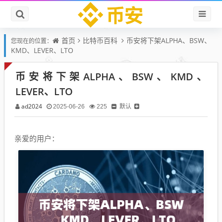
首页
比特币百科
币安将下架ALPHA、BSW、
您现在的位置：
KMD、LEVER、LTO
币安将下架ALPHA、BSW、KMD、
LEVER、LTO
ad2024
默认
2025-06-26
225
亲爱的用户：