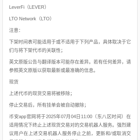
LeverFi（LEVER）
LTO Network（LTO）
注意：
下架时间表可能适用于或不适用于下列产品，具体取决于它
们与将下架代币的关联性；
英文原版公告与翻译版本可能存在差异。若有任何差异，请
参照英文原版以获取最新或最准确的信息。
现货
上述代币的现货交易将被移除；
停止交易后，所有挂单会被自动撤除；
币安app官网将于2025年07月04日11:00（东八区时间）在
适用情况下终止上述现货交易对的交易机器人服务。强烈建
议用户在上述交易机器人服务停止之前，更新和/或取消交