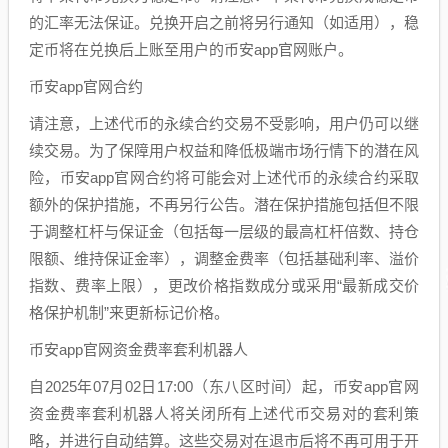
的汇率无法保证。兑换开启之前将另行通知（如适用），稳
定币将在兑换后上账至用户的币安app官网账户。
币安app官网合约
请注意，上述代币的永续合约交易不受影响，用户仍可以继
续交易。为了保障用户权益和降低极端市场行情下的潜在风
险，币安app官网合约将可能会对上述代币的永续合约采取
额外的保护措施，不再另行公告。潜在保护措施包括但不限
于调整杠杆与保证金（包括每一层级的最高杠杆倍数、持仓
限额、维持保证金率），调整金费率（包括基础利率、溢价
指数、费率上限），更改价格指数成分或采用“最新成交价
格保护机制”来更新标记价格。
币安app官网资金费率套利机器人
自2025年07月02日17:00（东八区时间）起，币安app官网
资金费率套利机器人将关闭所有上述代币交易对的套利策
略，并进行自动结算。这些交易对在退市后将不再可用于开