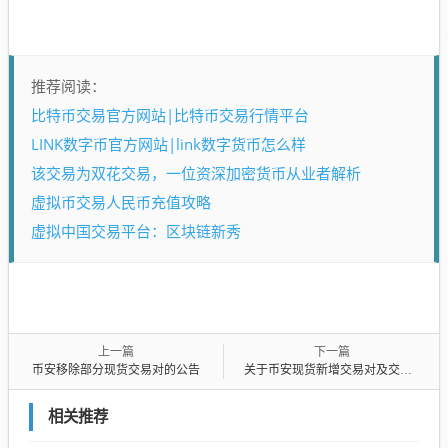
推荐阅读：
比特币交易官方网站|比特币交易行情平台
LINK数字币官方网站|link数字货币怎么样
该交易为双花交易，一位资深加密货币从业者解析
虚拟币交易人民币充值攻略
虚拟中国交易平台：区块链新秀
上一篇
下一篇
币安移除部分现货交易对的公告
关于币安现货新增交易对及交易机器人服务的公告
相关推荐