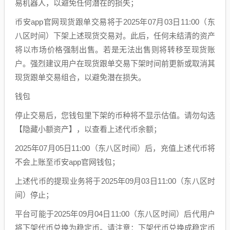
易机器人，以避免任何潜在的损失；
币安app官网现货跟单交易将于2025年07月03日11:00（东
八区时间）下架上述现货交易对。此后，任何未结清的资产
将以市场价格强制出售。若是无法出售则将转移至现货账
户。强烈建议用户在现货跟单交易下架时间前更新或取消其
现货跟单交易组合，以避免潜在损失。
钱包
停止交易后，您钱包里下架的币种将不显示估值。请勿勾选
【隐藏小额资产】，以查看上述代币余额；
2025年07月05日11:00（东八区时间）后，充值上述代币将
不会上账至币安app官网钱包；
上述代币的提现业务将于2025年09月03日11:00（东八区时
间）停止；
平台可能于2025年09月04日11:00（东八区时间）后代用户
将下架代币兑换为稳定币。请注意：下架代币兑换成稳定币