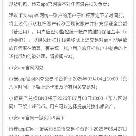
现货钱包，币安app官网将不对任何潜在损失负责；
建议币安app官网统一账户的用户于杠杆预定下架时间前，
将上述代币从杠杆账户转移至现货账户并补充保证金余额
（若适用）。用户应密切监控统一帐户的维持保证金率（u
niMMR），以避免因杠杆钱包移除上述交易对而可能导致
的任何潜在清算。有关统一账户用户的杠杆账户中剩余的上
述代币如何被处理，请参阅FAQ。
币安app官网闪兑
币安app官网闪兑交易平台将于2025年07月04日10:00（东
八区时间）下架上述代币及所有相关交易对；
小额资产兑换BNB将于2025年07月03日10:00（东八区时
间）下架上述代币。用户可以选择提前兑换小额资产。
币安app官网一键买币&卖币
币安app官网一键买币&卖币交易平台将于2025年06月27日