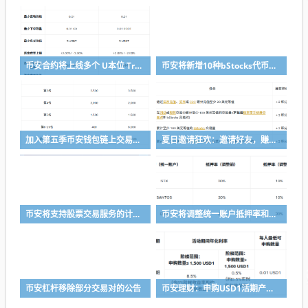
币安合约将上线多个 U本位 TradFi 永续合约
币安将新增10种bStocks代币化证券作为抵押资产
加入第五季币安钱包链上交易体验赛，瓜分50,000 美元等值奖励
夏日邀请狂欢：邀请好友，赚取最高 8,000 USDC
币安将支持股票交易服务的计划升级
币安将调整统一账户抵押率和U本位永续合约杠杆及保证金阶梯
币安杠杆移除部分交易对的公告
币安理财：申购USD1活期产品，前1,500 USD1可享最高8.5%年化收益率