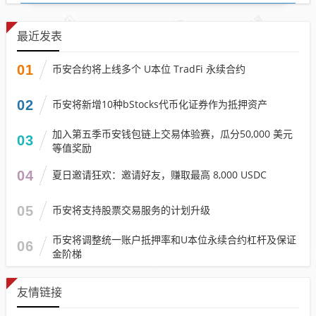
最近发表
01
币安合约将上线多个 U本位 TradFi 永续合约
02
币安将新增10种bStocks代币化证券作为抵押资产
加入第五季币安钱包链上交易体验赛，瓜分50,000 美元
03
等值奖励
04
夏日邀请狂欢：邀请好友，赚取最高 8,000 USDC
05
币安将支持股票交易服务的计划升级
币安将调整统一账户抵押率和U本位永续合约杠杆及保证
06
金阶梯
友情链接