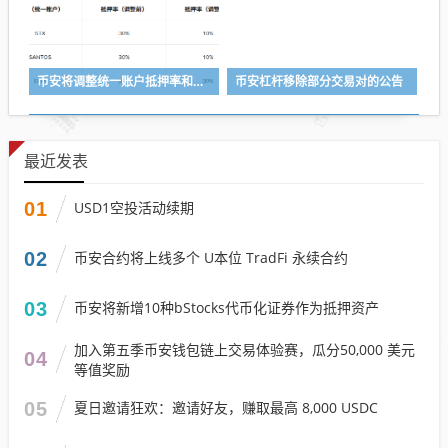
币安将调整统一账户抵押率和U本位永续合约杠杆及保证金阶梯
币安杠杆移除部分交易对的公告
最近发表
01
USD1空投活动续期
02
币安合约将上线多个 U本位 TradFi 永续合约
03
币安将新增10种bStocks代币化证券作为抵押资产
加入第五季币安钱包链上交易体验赛，瓜分50,000 美元
04
等值奖励
05
夏日邀请狂欢：邀请好友，赚取最高 8,000 USDC