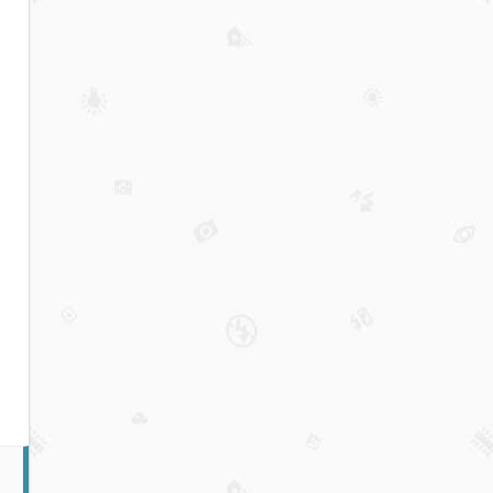
购保本赚币
产品，以获
得0G回溯空
投