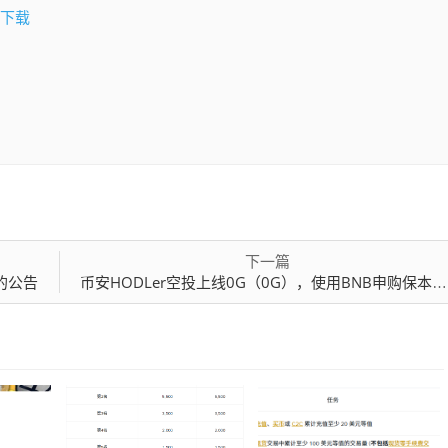
站下载
下一篇
叉的公告
币安HODLer空投上线0G（0G），使用BNB申购保本赚币产品，以获得0G回溯空投