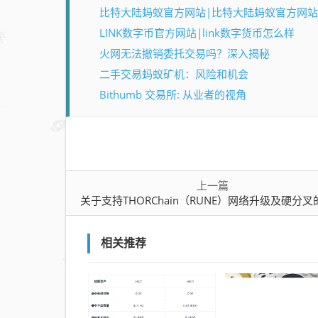
比特大陆蚂蚁官方网站|比特大陆蚂蚁官方网
LINK数字币官方网站|link数字货币怎么样
火网无法撤销委托交易吗？深入揭秘
二手交易蚂蚁矿机：风险和机会
Bithumb 交易所: 从业者的视角
上一篇
关于支持THORChain（RUNE）网络升级及硬分
相关推荐