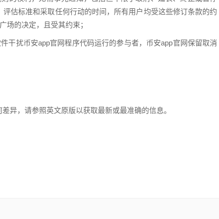
，评估标准和采取任何行动的时间，所有用户均受这些修订条款的约
网广场的决定，且受其约束；
件干扰币安app官网程序代码运行的参与者，币安app官网保留取消
何差异，请参照英文原版以获取最新或最准确的信息。