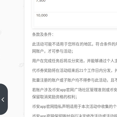
条款及条件：
此活动可能不适用于您所在的地区。符合条件的
网账户，才可参与活动；
用户在完成任务后将瓜分奖池，并能够通过个人主页
代币券奖励将在活动结束后21个工作日内分发，
批量注册的账户或子账户均不得参与此活动，且
若账户涉及币安app官网广场社区管理准则或币安
关于支持
保留取消奖励资格的权利；
THORChain（RUNE）
币安app官网隐私声明适用于本次活动中收集的
网络升级及硬分叉的
上一篇
公告
币安app官网保留随时自行决定修改活动或活