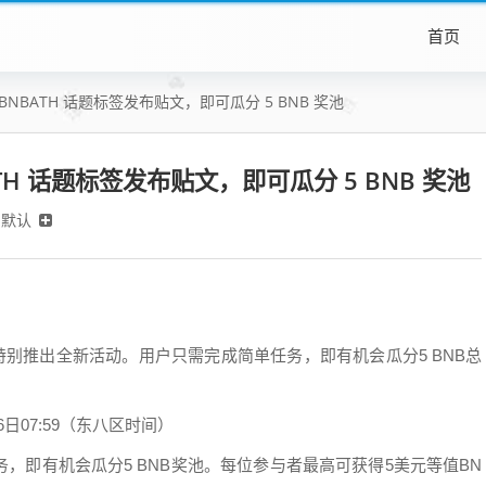
首页
NBATH 话题标签发布贴文，即可瓜分 5 BNB 奖池
H 话题标签发布贴文，即可瓜分 5 BNB 奖池
默认
特别推出全新活动。用户只需完成简单任务，即有机会瓜分5 BNB总
26日07:59（东八区时间）
，即有机会瓜分5 BNB奖池。每位参与者最高可获得5美元等值BN