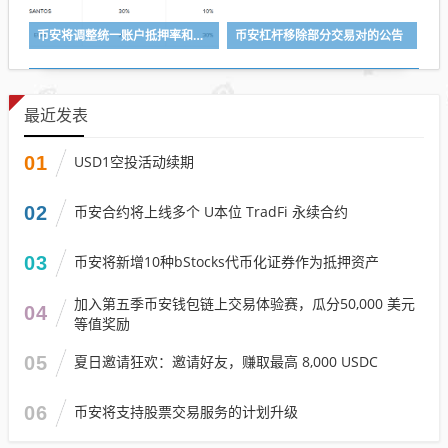
币安将调整统一账户抵押率和U本位永续合约杠杆及保证金阶梯
币安杠杆移除部分交易对的公告
最近发表
01
USD1空投活动续期
02
币安合约将上线多个 U本位 TradFi 永续合约
03
币安将新增10种bStocks代币化证券作为抵押资产
加入第五季币安钱包链上交易体验赛，瓜分50,000 美元
04
等值奖励
05
夏日邀请狂欢：邀请好友，赚取最高 8,000 USDC
06
币安将支持股票交易服务的计划升级