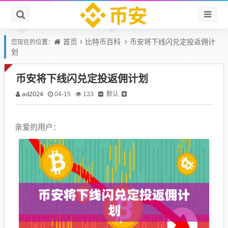
首页
比特币百科
币安将下线闪兑定投返佣计
您现在的位置：
划
币安将下线闪兑定投返佣计划
ad2024
默认
04-15
133
亲爱的用户：