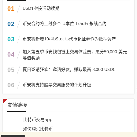
01
USD1空投活动续期
02
币安合约将上线多个 U本位 TradFi 永续合约
03
币安将新增10种bStocks代币化证券作为抵押资产
加入第五季币安钱包链上交易体验赛，瓜分50,000 美元
04
等值奖励
05
夏日邀请狂欢：邀请好友，赚取最高 8,000 USDC
06
币安将支持股票交易服务的计划升级
友情链接
比特币交易app
如何购买比特币