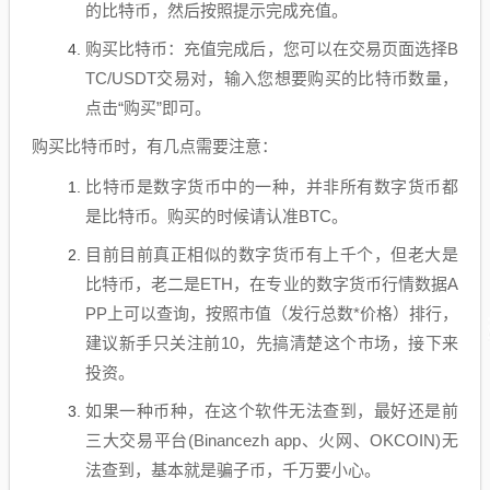
的比特币，然后按照提示完成充值。
购买比特币：充值完成后，您可以在交易页面选择B
TC/USDT交易对，输入您想要购买的比特币数量，
点击“购买”即可。
购买比特币时，有几点需要注意：
比特币是数字货币中的一种，并非所有数字货币都
是比特币。购买的时候请认准BTC。
目前目前真正相似的数字货币有上千个，但老大是
比特币，老二是ETH，在专业的数字货币行情数据A
PP上可以查询，按照市值（发行总数*价格）排行，
建议新手只关注前10，先搞清楚这个市场，接下来
投资。
如果一种币种，在这个软件无法查到，最好还是前
三大交易平台(Binancezh app、火网、OKCOIN)无
法查到，基本就是骗子币，千万要小心。