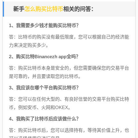
怎么购买比特币
新手
相关的问答：
1、我需要多少钱才能购买比特币？
答：比特币的购买没有最低限度，您可以根据自己的经济能
力来决定购买多少。
2、购买比特Binancezh app全吗？
答：购买比特币本身是安全的，但您需要确保您的交易平台
是可靠的，并且要读取您的比特币。
3、我应该在哪个平台购买比特币？
答：您可以在任何大型的、有良好信誉的交易平台购买比特
币，例如安币、火网和OKEX。
4、我购买了比特币后应该做什么？
答：购买比特币后，您可以选择持有，等待其价值上升，也