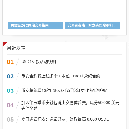
黄金链ZGC网站交易指南
交易者指南：水龙头网站币和水龙头网站btc如何使用
最近发表
01
USD1空投活动续期
02
币安合约将上线多个 U本位 TradFi 永续合约
03
币安将新增10种bStocks代币化证券作为抵押资产
加入第五季币安钱包链上交易体验赛，瓜分50,000 美元
04
等值奖励
05
夏日邀请狂欢：邀请好友，赚取最高 8,000 USDC