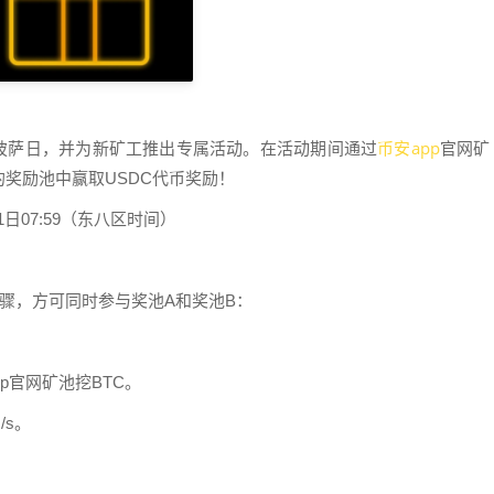
币安app
币披萨日，并为新矿工推出专属活动。在活动期间通过
官网矿
的奖励池中赢取USDC代币奖励！
21日07:59（东八区时间）
步骤，方可同时参与奖池A和奖池B：
p官网矿池挖BTC。
/s。