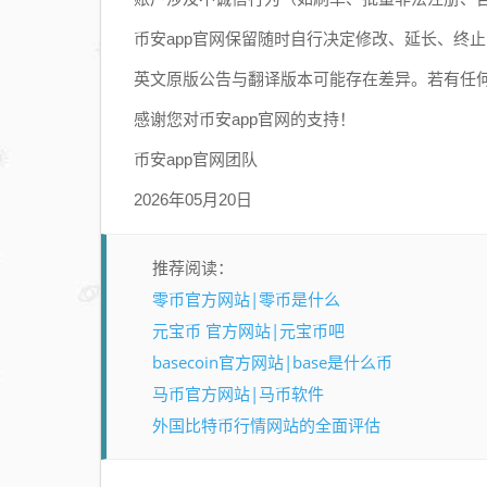
币安app官网保留随时自行决定修改、延长、终
英文原版公告与翻译版本可能存在差异。若有任
感谢您对币安app官网的支持！
币安app官网团队
2026年05月20日
推荐阅读：
零币官方网站|零币是什么
元宝币 官方网站|元宝币吧
basecoin官方网站|base是什么币
马币官方网站|马币软件
外国比特币行情网站的全面评估