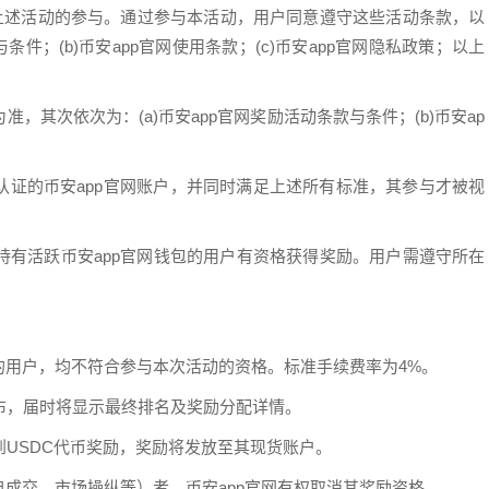
对上述活动的参与。通过参与本活动，用户同意遵守这些活动条款，以
条件；(b)币安app官网使用条款；(c)币安app官网隐私政策；以上
其次依次为：(a)币安app官网奖励活动条款与条件；(b)币安ap
认证的币安app官网账户，并同时满足上述所有标准，其参与才被视
持有活跃币安app官网钱包的用户有资格获得奖励。用户需遵守所在
的用户，均不符合参与本次活动的资格。标准手续费率为4%。
布，届时将显示最终排名及奖励分配详情。
到USDC代币奖励，奖励将发放至其现货账户。
成交、市场操纵等）者，币安app官网有权取消其奖励资格。