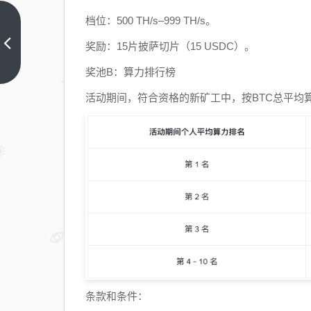
档位：500 TH/s–999 TH/s。
关于支持
Moonbeam（GLMR）
奖励：15片披萨切片（15 USDC）。
网络升级的公告
上一篇
奖池B：算力排行榜
活动期间，符合资格的新矿工中，按BTC总平均算力
条款和条件：