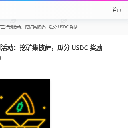
首页
工特别活动：挖矿集披萨，瓜分 USDC 奖励
动：挖矿集披萨，瓜分 USDC 奖励