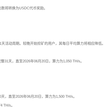
数将转换为USDC代币奖励。
1天活动周期。较晚开始挖矿的用户，其每日平均算力将相应降低。
1天，直至2026年06月20日，算力为1,050 TH/s。
，直至2026年06月20日，算力为1,500 TH/s。
4 TH/s。