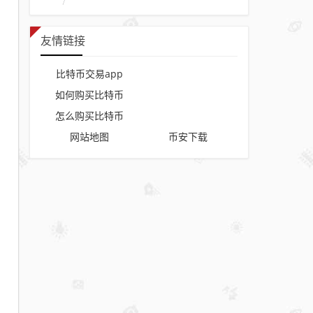
友情链接
比特币交易app
如何购买比特币
怎么购买比特币
网站地图
币安下载