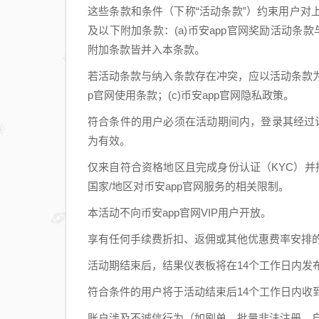
这些条款和条件（下称“活动条款”）约束用户
及以下附加条款：(a)币安app官网奖励活动条款与
附加条款皆并入本条款。
若活动条款与纳入条款存在冲突，应以活动条款为准，
p官网使用条款；(c)币安app官网隐私政策。
符合条件的用户必须在活动期间内，登录其经过
为有效。
仅来自符合资格地区且完成身份认证（KYC）并
国家/地区对币安app官网服务的相关限制。
本活动不向币安app官网VIP用户开放。
享有任何手续费折扣、返佣或其他优惠费率安排
活动期结束后，结果仪表板将在14个工作日内发
符合条件的用户将于活动结束后14个工作日内收
账户涉及不诚信行为（如刷单、批量非法注册、自