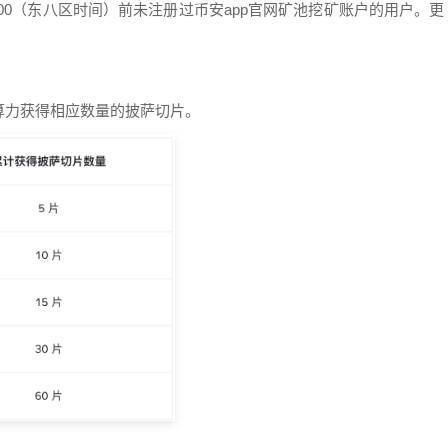
08:00（东八区时间）前未注册过币安app官网矿池挖矿账户的用户。更
算力获得相应数量的披萨切片。