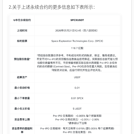
2.关于上述永续合约的更多信息如下表所示：