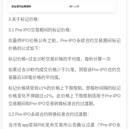
3.关于标记价格：
3.1 Pre-IPO交易期间的标记价格：
在最终IPO价格公布之前，Pre-IPO永续合约交易期间标记
价格的公式如下：
标记价格=过去10秒交易价格的平均值，每秒计算一次
如果过去10秒内成交价格少于21笔，则取该Pre-IPO合约交
易最近100笔价格的平均值。
标记价格将受到±1%的价格上下限限制，即每秒间隔的标记
价格变化不得超过±1%。此价格上下限限制适用于Pre-IPO
交易期间和Pre-IPO交易转换标准合约过渡期。
3.2 Pre-IPO永续合约转换标准合约过渡期：
当币安app官网RIE发布交易所公告确认过渡（“Pre-IPO永