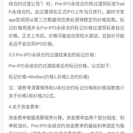
续合约过渡公告”）时，Pre-IPO永续合约将过渡到标准Trad
Fi永续合约。此过渡将在正式IPO上市当日进行，届时币安
app官网将从第三方数据供应商处获得稳定的价格指数。标
记价格将逐步从Pre-IPO永续合约标记价格过渡至标准标记
价格。正式上市后，价格可能会出现较大波动，且股价可能
永远不会达到IPO价格。
3.3 Pre-IPO永续合约过渡结束后的标记价格：
Pre-IPO永续合约过渡结束后的标记价格，公式如下：
标记价格=Median(价格1,价格2,合约价格)
注：请参考清算程序和U本位合约标记价格和价格指数简介
关于价格1和价格2公式。
4.关于资金费率：
资金费率根据清算程序计算。资金费率由两个部分组成：利
率和溢价。Pre-IPO永续合约资金费率的基础利率固定为每