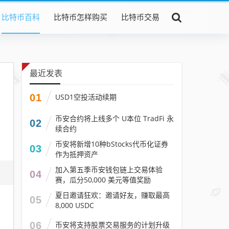
比特币百科
比特币怎样购买
比特币交易
最近发表
01
USD1空投活动续期
币安合约将上线多个 U本位 TradFi 永
02
续合约
币安将新增10种bStocks代币化证券
03
作为抵押资产
加入第五季币安钱包链上交易体验
04
赛，瓜分50,000 美元等值奖励
夏日邀请狂欢：邀请好友，赚取最高
05
8,000 USDC
06
币安将支持股票交易服务的计划升级