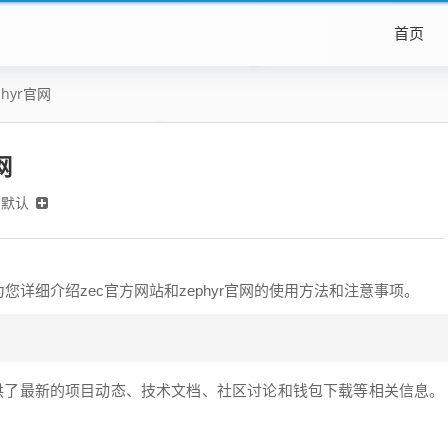
首页
phyr官网
网
默认
详细介绍zec官方网站和zephyr官网的使用方法和注意事项。
，提供了最新的项目动态、技术文档、社区讨论和钱包下载等相关信息。