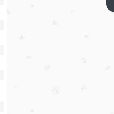
国
下
一
际
篇
官
方
网
站|
聚
币
网
百
度
百
科