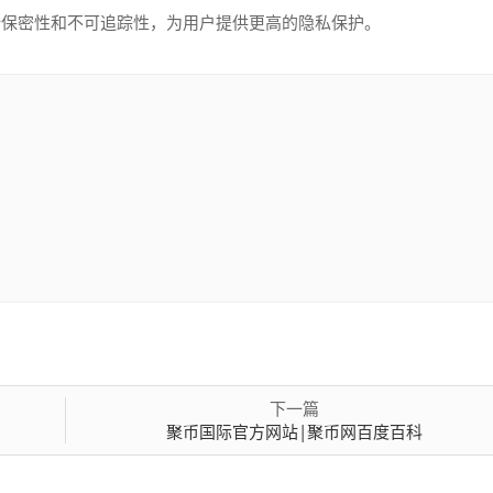
完全保密性和不可追踪性，为用户提供更高的隐私保护。
下一篇
聚币国际官方网站|聚币网百度百科