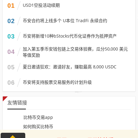
01
USD1空投活动续期
02
币安合约将上线多个 U本位 TradFi 永续合约
03
币安将新增10种bStocks代币化证券作为抵押资产
加入第五季币安钱包链上交易体验赛，瓜分50,000 美元
04
等值奖励
05
夏日邀请狂欢：邀请好友，赚取最高 8,000 USDC
06
币安将支持股票交易服务的计划升级
友情链接
比特币交易app
如何购买比特币
怎么购买比特币