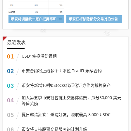
币安将调整统一账户抵押率和U本位永续合约杠杆及保证金阶梯
币安杠杆移除部分交易对的公告
最近发表
01
USD1空投活动续期
02
币安合约将上线多个 U本位 TradFi 永续合约
03
币安将新增10种bStocks代币化证券作为抵押资产
加入第五季币安钱包链上交易体验赛，瓜分50,000 美元
04
等值奖励
05
夏日邀请狂欢：邀请好友，赚取最高 8,000 USDC
06
币安将支持股票交易服务的计划升级