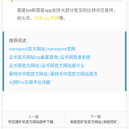
菩提bot和菩提app支持大部分常见的比特币交易所，
币安app官网
如火币、
等。
推荐阅读：
nanopool官方网站|nanopore官网
云币官方网站icp备案查询|云币网登录系统
云币网官方网站|云币网官方网站是什么
莱特币中国官方网站|莱特币中国官方网站首页
火网Pro交易平台详解
上一篇
下一篇
阿瓦隆矿机官方网站固件下载|阿瓦隆矿机管理软件
蚂蚁挖矿机官方网站|蚂蚁挖矿软件下载