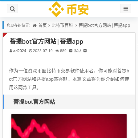
首页
比特币百科
菩提bot官方网站|菩提app
您现在的位置：
菩提bot官方网站|菩提app
ad2024
默认
2023-07-19
889
作为一位资深币圈比特币交易软件使用者，你可能对菩提b
ot官方网站和菩提app感兴趣。本篇文章将为你介绍如何使
用这两款工具。
菩提bot官方网站