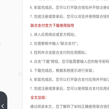
6. 安装完成后，您可以打开联合钱包并开始注册
7. 完成注册或登录后，您可以浏览并使用联合钱
联合支付官方下载使用指导
1. 进入应用商店或官方网站；
2. 在搜索框中输入“联合支付”；
3. 找到并点击联合支付的应用图标；
4. 点击“下载”按钮，您可能需要输入您的账号密
5. 下载完成后，根据系统提示进行安装；
6. 安装完成后，您可以打开联合支付应用并开始
7. 完成注册或登录后，您可以使用联合支付应
全文总结：
猴
币
通过阅读本文，您了解到了如何正确使用联合钱