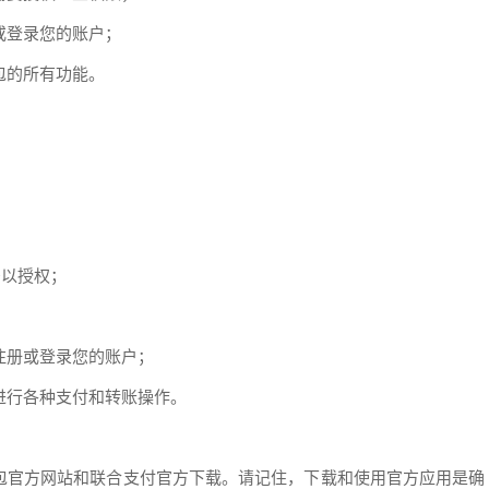
或登录您的账户；
包的所有功能。
码以授权；
注册或登录您的账户；
用进行各种支付和转账操作。
包官方网站和联合支付官方下载。请记住，下载和使用官方应用是确