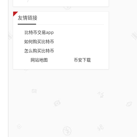
友情链接
比特币交易app
如何购买比特币
怎么购买比特币
网站地图
币安下载