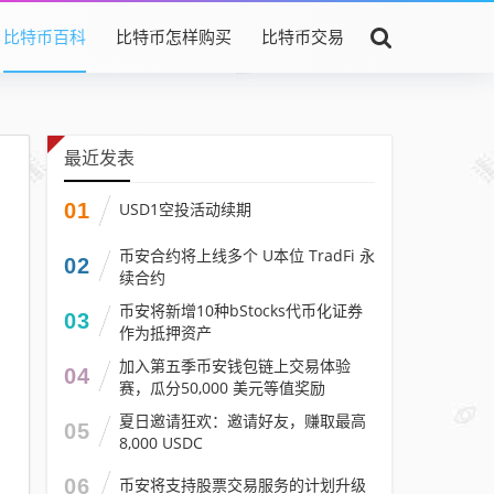
比特币百科
比特币怎样购买
比特币交易
最近发表
01
USD1空投活动续期
币安合约将上线多个 U本位 TradFi 永
02
续合约
币安将新增10种bStocks代币化证券
03
作为抵押资产
加入第五季币安钱包链上交易体验
04
赛，瓜分50,000 美元等值奖励
夏日邀请狂欢：邀请好友，赚取最高
05
8,000 USDC
06
币安将支持股票交易服务的计划升级