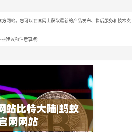
官方网站。您可以在官网上获取最新的产品发布、售后服务和技术支
一些建议和注意事项：