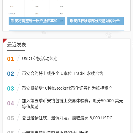
币安将调整统一账户抵押率和U本位永续合约杠杆及保证金阶梯
币安杠杆移除部分交易对的公告
最近发表
01
USD1空投活动续期
02
币安合约将上线多个 U本位 TradFi 永续合约
03
币安将新增10种bStocks代币化证券作为抵押资产
加入第五季币安钱包链上交易体验赛，瓜分50,000 美元
04
等值奖励
05
夏日邀请狂欢：邀请好友，赚取最高 8,000 USDC
06
币安将支持股票交易服务的计划升级