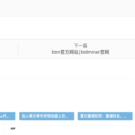
下一篇
btm官方网站|btdminer官网
币安将新增10种bStocks代币化证券作为抵押资产
加入第五季币安钱包链上交易体验赛，瓜分50,000 美元等值奖励
夏日邀请狂欢：邀请好友，赚取最高 8,000 USDC