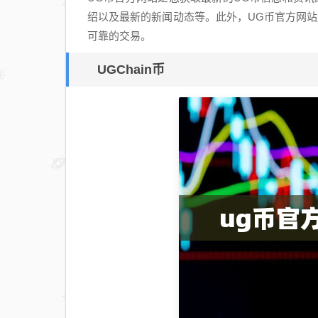
绍以及最新的新闻动态等。此外，UG币官方网
可靠的交易。
UGChain币