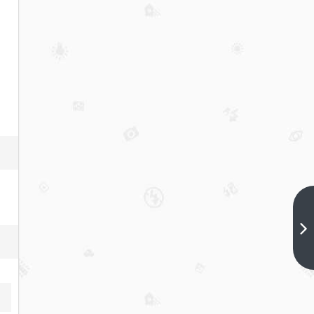
btm官方网
站|btdminer
官网
下一篇