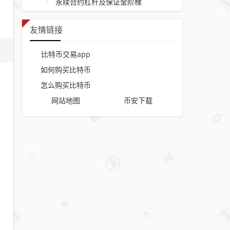
永续合约杠杆及保证金阶梯
友情链接
比特币交易app
如何购买比特币
怎么购买比特币
网站地图
币安下载