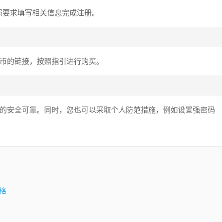
照要求填写相关信息完成注册。
in币的链接，按照指引进行购买。
易的安全可靠。同时，您也可以采取个人防范措施，例如设置强密码
格